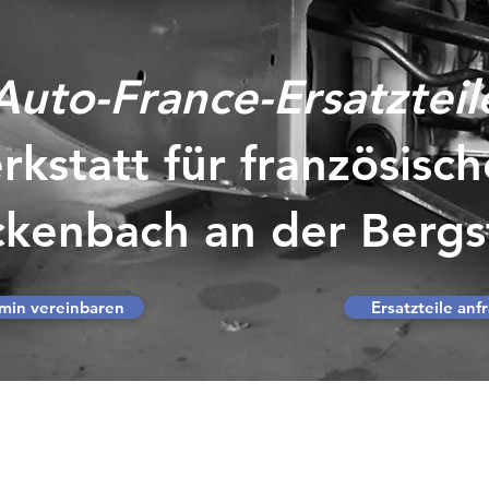
Auto-France-Ersatzteil
rkstatt für französisc
ickenbach an der Bergs
min vereinbaren
Ersatzteile anf