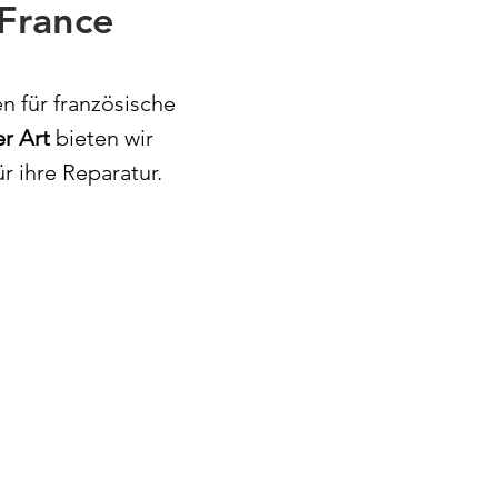
France
en für französische
er Art
bieten wir
ü
r ihre Reparatur.