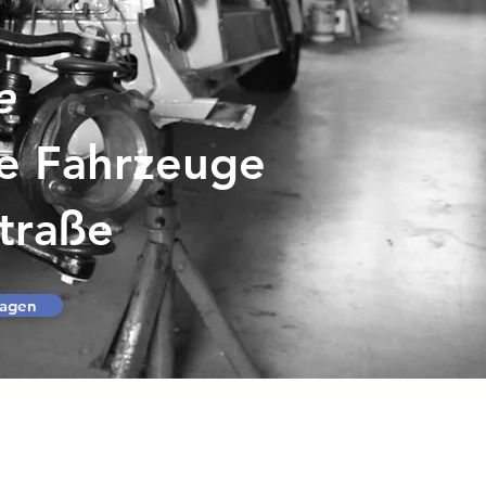
e
he Fahrzeuge
traße
ragen